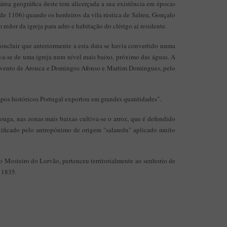
área geográfica deste tem alicerçada a sua existência em épocas
o de 1106) quando os herdeiros da vila rústica de Salreu, Gonçalo
edor da igreja para adro e habitação do clérigo aí residente.
 concluir que anteriormente a esta data se havia convertido numa
ava-se de uma igreja num nível mais baixo, próximo das águas. A
 Convento de Arouca e Domingos Afonso e Martim Domingues, pelo
empos históricos Portugal exportou em grandes quantidades".
ouga, nas zonas mais baixas cultiva-se o arroz, que é defendido
stificado pelo antropónimo de origem "salaredu" aplicado muito
 Mosteiro do Lorvão, pertenceu territorialmente ao senhorio de
 1835.