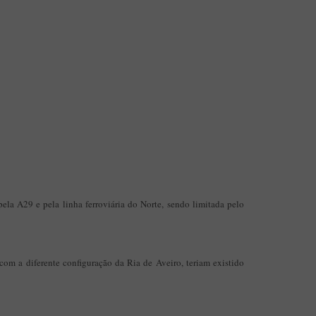
Aplicação Sentir Estarreja
Museu Fábrica da História – Arroz
ela A29 e pela linha ferroviária do Norte, sendo limitada pelo
 com a diferente configuração da Ria de Aveiro, teriam existido