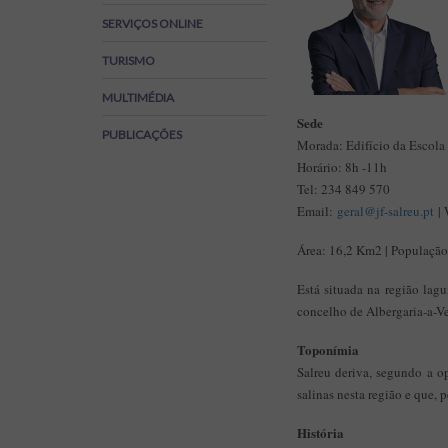
Regulamentos
SERVIÇOS ONLINE
SOS Viver+
TURISMO
MULTIMÉDIA
Sede
PUBLICAÇÕES
Morada: Edifício da Escola
Horário: 8h -11h
Tel: 234 849 570
Email:
geral@jf-salreu.pt
| 
Área: 16,2 Km2 | População 
Está situada na região lag
concelho de Albergaria-a-Ve
Toponímia
Salreu deriva, segundo a op
salinas nesta região e que, 
História