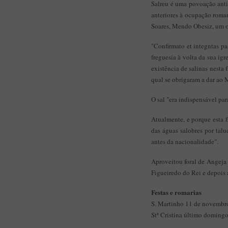
Salreu é uma povoação antig
anteriores à ocupação roman
Soares, Mendo Obesiz, um ou
"Confirmato et integntas pa
freguesia à volta da sua ig
existência de salinas nest
qual se obrigaram a dar ao 
O sal "era indispensável pa
Atualmente, e porque esta f
das águas salobres por tal
antes da nacionalidade".
Aproveitou foral de Angeja
Figueiredo do Rei e depois
Festas e romarias
S. Martinho 11 de novembro
Stª Cristina último domingo