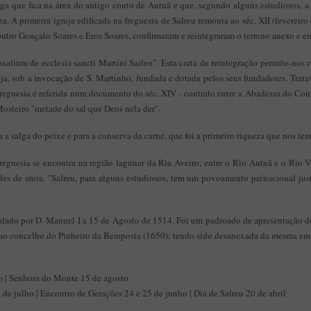
a que fica na área do antigo couto de Antuã e que, segundo alguns estudiosos, a 
a. A primeira igreja edificada na freguesia de Salreu remonta ao séc. XII (fevereir
tro Gonçalo Soares e Eros Soares, confirmaram e reintegraram o terreno anexo e em r
ssalium de ecclesia sancti Martini Sarleo". Esta carta de reintegração permite-nos
reja, sob a invocação de S. Martinho, fundada e dotada pelos seus fundadores. Trat
a freguesia é referida num documento do séc. XIV - contrato entre a Abadessa do
Mosteiro "metade do sal que Deos nela der".
ra a salga do peixe e para a conserva da carne, que foi a primeiro riqueza que nos t
reguesia se encontra na região lagunar da Ria Aveiro, entre o Rio Antuã e o Rio V
udes de areia. "Salreu, para alguns estudiosos, tem um povoamento prénacional ju
 dado por D. Manuel I a 15 de Agosto de 1514. Foi um padroado de apresentação do
 ao concelho do Pinheiro da Bemposta (1650); tendo sido desanexada da mesma em
 | Senhora do Monte 15 de agosto
 de julho | Encontro de Gerações 24 e 25 de junho | Dia de Salreu 20 de abril