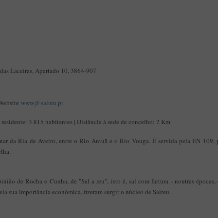
 das Laceiras, Apartado 10, 3864-907
Website
www.jf-salreu.pt
residente: 3.815 habitantes | Distância à sede de concelho: 2 Km
unar da Ria de Aveiro, entre o Rio Antuã e o Rio Vouga. É servida pela EN 109, p
lha.
inião de Rocha e Cunha, de "Sal a reu", isto é, sal com fartura - noutras épocas,
pela sua importância económica, fizeram surgir o núcleo de Salreu.