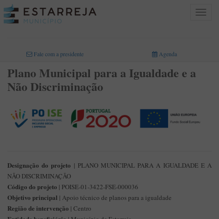
Toggle
navigat
INICIO
>
INFORMAÇÃO MUNICIPAL
>
PROJETOS FINANCIADOS
>
PLANO MUNICIPAL
PARA A IGUALDADE E A NÃO DISCRIMINAÇÃO
Fale com a presidente
Agenda
Plano Municipal para a Igualdade e a
Não Discriminação
Designação do projeto
| PLANO MUNICIPAL PARA A IGUALDADE E A
NÃO DISCRIMINAÇÃO
Código do projeto
| POISE-01-3422-FSE-000036
Objetivo principal
| Apoio técnico de planos para a igualdade
Região de intervenção
| Centro
Entidade beneficiária