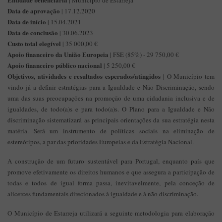
| Município de Estarreja
Data de aprovação
| 17.12.2020
Data de início
| 15.04.2021
Data de conclusão
| 30.06.2023
Custo total elegível
| 35 000,00 €
Apoio financeiro da União Europeia
| FSE (85%) - 29 750,00 €
Apoio financeiro público nacional
| 5 250,00 €
Objetivos, atividades e resultados esperados/atingidos
| O Município tem
vindo já a definir estratégias para a Igualdade e Não Discriminação, sendo
uma das suas preocupações na promoção de uma cidadania inclusiva e de
igualdades, de todo(a)s e para todo(a)s. O Plano para a Igualdade e Não
discriminação sistematizará as principais orientações da sua estratégia nesta
matéria. Será um instrumento de políticas sociais na eliminação de
estereótipos, a par das prioridades Europeias e da Estratégia Nacional.
A construção de um futuro sustentável para Portugal, enquanto país que
promove efetivamente os direitos humanos e que assegura a participação de
todas e todos de igual forma passa, inevitavelmente, pela conceção de
alicerces fundamentais direcionados à igualdade e à não discriminação.
O Município de Estarreja utilizará a seguinte metodologia para elaboração