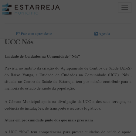
Toggle
navigat
INICIO
>
ÁREAS DE ATIVIDADE
>
SAÚDE
>
UCC NÓS
Fale com a presidente
Agenda
UCC Nós
Unidade de Cuidados na Comunidade “Nós”
Prevista no âmbito da criação do Agrupamento de Centros de Saúde (ACeS)
do Baixo Vouga, a Unidade de Cuidados na Comunidade (UCC) “Nós”,
situada no Centro de Saúde de Estarreja, tem por missão contribuir para a
melhoria do estado de saúde da população.
A Câmara Municipal apoia na divulgação da UCC e dos seus serviços, na
cedência de instalações, de transporte e recursos logísticos.
Atuar em proximidade junto dos que mais precisam
A UCC “Nós” tem competências para prestar cuidados de saúde e apoio