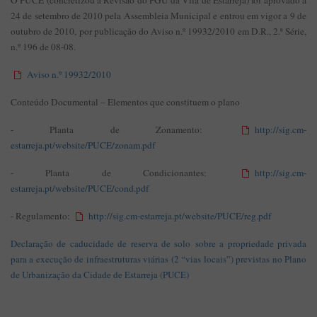
O PUCE (concretizou a Revisão do PGU da Vila de Estarreja) foi aprovado a
24 de setembro de 2010 pela Assembleia Municipal e entrou em vigor a 9 de
outubro de 2010, por publicação do Aviso n.º 19932/2010 em D.R., 2.ª Série,
n.º 196 de 08-08.
Aviso n.º 19932/2010
Conteúdo Documental – Elementos que constituem o plano
- Planta de Zonamento:
http://sig.cm-
estarreja.pt/website/PUCE/zonam.pdf
- Planta de Condicionantes:
http://sig.cm-
estarreja.pt/website/PUCE/cond.pdf
- Regulamento:
http://sig.cm-estarreja.pt/website/PUCE/reg.pdf
Declaração de caducidade de reserva de solo sobre a propriedade privada
para a execução de infraestruturas viárias (2 “vias locais”) previstas no Plano
de Urbanização da Cidade de Estarreja (PUCE)