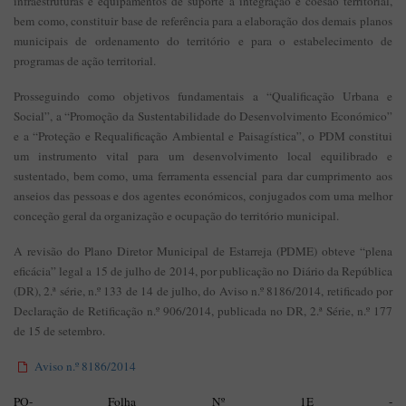
infraestruturas e equipamentos de suporte à integração e coesão territorial,
bem como, constituir base de referência para a elaboração dos demais planos
municipais de ordenamento do território e para o estabelecimento de
programas de ação territorial.
Prosseguindo como objetivos fundamentais a “Qualificação Urbana e
Social”, a “Promoção da Sustentabilidade do Desenvolvimento Económico”
e a “Proteção e Requalificação Ambiental e Paisagística”, o PDM constitui
um instrumento vital para um desenvolvimento local equilibrado e
sustentado, bem como, uma ferramenta essencial para dar cumprimento aos
anseios das pessoas e dos agentes económicos, conjugados com uma melhor
conceção geral da organização e ocupação do território municipal.
A revisão do Plano Diretor Municipal de Estarreja (PDME) obteve “plena
eficácia” legal a 15 de julho de 2014, por publicação no Diário da República
(DR), 2.ª série, n.º 133 de 14 de julho, do Aviso n.º 8186/2014, retificado por
Declaração de Retificação n.º 906/2014, publicada no DR, 2.ª Série, n.º 177
de 15 de setembro.
Aviso n.º 8186/2014
PO- Folha Nº 1E -