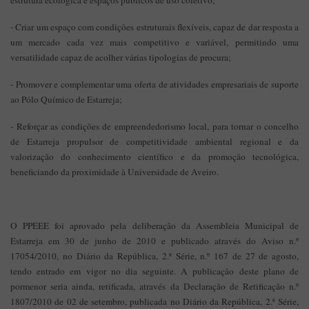
estrutura ecológica e espaços públicos de uso coletivo;
- Criar um espaço com condições estruturais flexíveis, capaz de dar resposta a
um mercado cada vez mais competitivo e variável, permitindo uma
versatilidade capaz de acolher várias tipologias de procura;
- Promover e complementar uma oferta de atividades empresariais de suporte
ao Pólo Químico de Estarreja;
- Reforçar as condições de empreendedorismo local, para tornar o concelho
de Estarreja propulsor de competitividade ambiental regional e da
valorização do conhecimento científico e da promoção tecnológica,
beneficiando da proximidade à Universidade de Aveiro.
O PPEEE foi aprovado pela deliberação da Assembleia Municipal de
Estarreja em 30 de junho de 2010 e publicado através do Aviso n.º
17054/2010, no Diário da República, 2.ª Série, n.º 167 de 27 de agosto,
tendo entrado em vigor no dia seguinte. A publicação deste plano de
pormenor seria ainda, retificada, através da Declaração de Retificação n.º
1807/2010 de 02 de setembro, publicada no Diário da República, 2.ª Série,