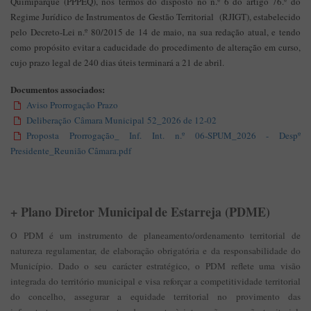
Quimiparque (PPPEQ), nos termos do disposto no n.º 6 do artigo 76.º do
Regime Jurídico de Instrumentos de Gestão Territorial (RJIGT), estabelecido
pelo Decreto-Lei n.º 80/2015 de 14 de maio, na sua redação atual, e tendo
como propósito evitar a caducidade do procedimento de alteração em curso,
cujo prazo legal de 240 dias úteis terminará a 21 de abril.
Documentos associados:
Aviso Prorrogação Prazo
Deliberação Câmara Municipal 52_2026 de 12-02
Proposta Prorrogação_ Inf. Int. n.º 06-SPUM_2026 - Despº
Presidente_Reunião Câmara.pdf
+
Plano Diretor Municipal
de Estarreja (PDME)
O PDM é um instrumento de planeamento/ordenamento territorial de
natureza regulamentar, de elaboração obrigatória e da responsabilidade do
Município. Dado o seu carácter estratégico, o PDM reflete uma visão
integrada do território municipal e visa reforçar a competitividade territorial
do concelho, assegurar a equidade territorial no provimento das