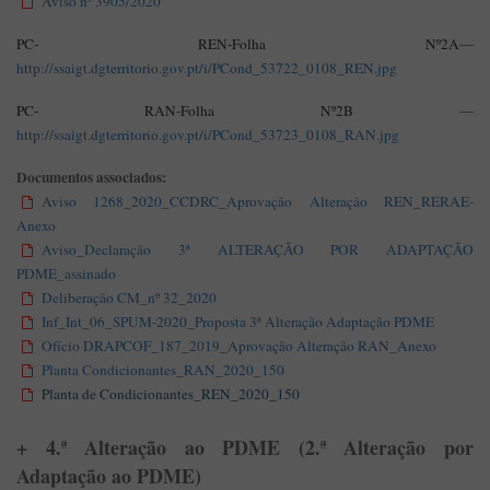
Aviso nº 3905/2020
PC- REN-
Folha Nº
2A
—
http://ssaigt.dgterritorio.gov.pt/i/PCond_53722_0108_REN.jpg
PC- RAN-Folha Nº2B
—
http://ssaigt.dgterritorio.gov.pt/i/PCond_53723_0108_RAN.jpg
Documentos associados:
Aviso 1268_2020_CCDRC_Aprovação Alteração REN_RERAE-
Anexo
Aviso_Declaração 3ª ALTERAÇÃO POR ADAPTAÇÃO
PDME_assinado
Deliberação CM_nº 32_2020
Inf_Int_06_SPUM-2020_Proposta 3ª Alteração Adaptação PDME
Ofício DRAPCOF_187_2019_Aprovação Alteração RAN_Anexo
Planta Condicionantes_RAN_2020_150
Planta de Condicionantes_REN_2020_150
+ 4.ª Alteração ao PDME (2.ª Alteração por
Adaptação ao PDME)