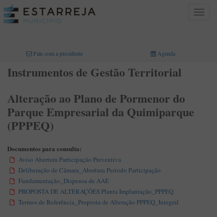
Toggle
navigat
INICIO
>
ÁREAS DE ATIVIDADE
>
PLANEAMENTO E ORDENAMENTO DO TERRITÓRIO
>
INSTRUMENTOS DE GESTÃO TERRITORIAL
Fale com a presidente
Agenda
Instrumentos de Gestão Territorial
Alteração ao Plano de Pormenor do
Parque Empresarial da Quimiparque
(PPPEQ)
Documentos para consulta:
Aviso Abertura Participação Preventiva
Deliberação de Câmara_Abertura Periodo Participação
Fundamentação_Dispensa de AAE
PROPOSTA DE ALTERAÇÕES Planta Implantação_PPPEQ
Termos de Referência_Proposta de Alteração PPPEQ_Integral