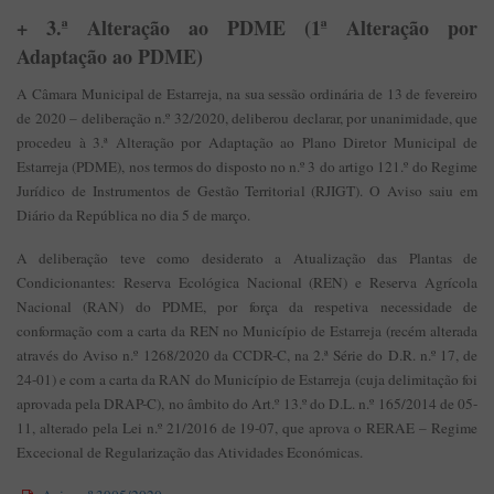
+ 3.ª Alteração ao PDME (1ª Alteração por
Adaptação ao PDME)
A Câmara Municipal de Estarreja, na sua sessão ordinária de 13 de fevereiro
de 2020 – deliberação n.º 32/2020, deliberou declarar, por unanimidade, que
procedeu à 3.ª Alteração por Adaptação ao Plano Diretor Municipal de
Estarreja (PDME), nos termos do disposto no n.º 3 do artigo 121.º do Regime
Jurídico de Instrumentos de Gestão Territorial (RJIGT). O Aviso saiu em
Diário da República no dia 5 de março.
A deliberação teve como desiderato a Atualização das Plantas de
Condicionantes: Reserva Ecológica Nacional (REN) e Reserva Agrícola
Nacional (RAN) do PDME, por força da respetiva necessidade de
conformação com a carta da REN no Município de Estarreja (recém alterada
através do Aviso n.º 1268/2020 da CCDR-C, na 2.ª Série do D.R. n.º 17, de
24-01) e com a carta da RAN do Município de Estarreja (cuja delimitação foi
aprovada pela DRAP-C), no âmbito do Art.º 13.º do D.L. n.º 165/2014 de 05-
11, alterado pela Lei n.º 21/2016 de 19-07, que aprova o RERAE – Regime
Excecional de Regularização das Atividades Económicas.