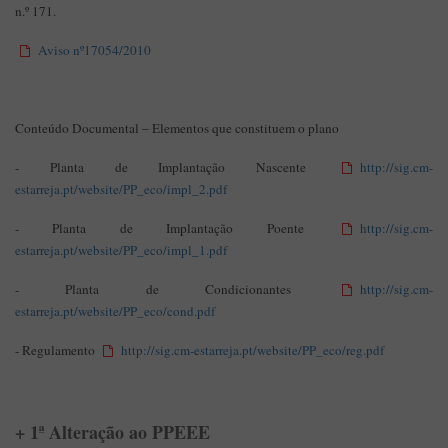
n.º 171.
Aviso nº17054/2010
Conteúdo Documental – Elementos que constituem o plano
-
Planta de Implantação Nascente
http://sig.cm-
estarreja.pt/website/PP_eco/impl_2.pdf
-
Planta de Implantação Poente
http://sig.cm-
estarreja.pt/website/PP_eco/impl_1.pdf
-
Planta de Condicionantes
http://sig.cm-
estarreja.pt/website/PP_eco/cond.pdf
-
Regulamento
http://sig.cm-estarreja.pt/website/PP_eco/reg.pdf
+ 1ª Alteração ao PPEEE