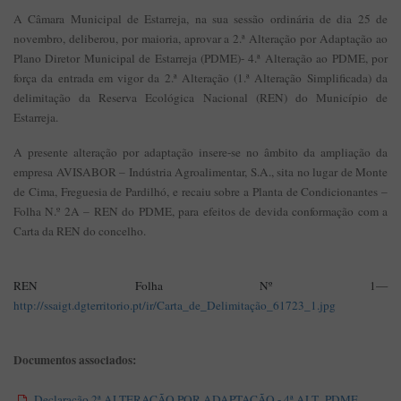
A Câmara Municipal de Estarreja, na sua sessão ordinária de dia 25 de
novembro, deliberou, por maioria, aprovar a 2.ª Alteração por Adaptação ao
Plano Diretor Municipal de Estarreja (PDME)- 4.ª Alteração ao PDME, por
força da entrada em vigor da 2.ª Alteração (1.ª Alteração Simplificada) da
delimitação da Reserva Ecológica Nacional (REN) do Município de
Estarreja.
A presente alteração por adaptação insere-se no âmbito da ampliação da
empresa AVISABOR – Indústria Agroalimentar, S.A., sita no lugar de Monte
de Cima, Freguesia de Pardilhó, e recaiu sobre a Planta de Condicionantes –
Folha N.º 2A – REN do PDME, para efeitos de devida conformação com a
Carta da REN do concelho.
REN Folha Nº
1—
http://ssaigt.dgterritorio.pt/ir/Carta_de_Delimitação_61723_1.jpg
Documentos associados:
Declaração 2ª ALTERAÇÃO POR ADAPTAÇÃO - 4ª ALT_PDME