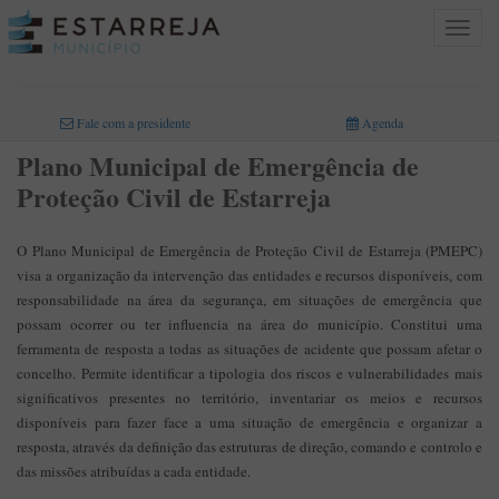
Toggle
navigat
INICIO
>
ÁREAS DE ATIVIDADE
>
PROTEÇÃO CIVIL
>
PLANOS DE EMERGÊNCIA
>
PLANO MUNICIPAL DE EMERGÊNCIA DE PROTEÇÃO CIVIL DE ESTARREJA
Fale com a presidente
Agenda
Plano Municipal de Emergência de
Proteção Civil de Estarreja
O Plano Municipal de Emergência de Proteção Civil de Estarreja (PMEPC)
visa a organização da intervenção das entidades e recursos disponíveis, com
responsabilidade na área da segurança, em situações de emergência que
possam ocorrer ou ter influencia na área do município. Constitui uma
ferramenta de resposta a todas as situações de acidente que possam afetar o
concelho. Permite identificar a tipologia dos riscos e vulnerabilidades mais
significativos presentes no território, inventariar os meios e recursos
disponíveis para fazer face a uma situação de emergência e organizar a
resposta, através da definição das estruturas de direção, comando e controlo e
das missões atribuídas a cada entidade.