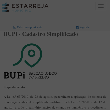
Toggle
navigat
INICIO
>
INFORMAÇÃO MUNICIPAL
>
PROJETOS FINANCIADOS
>
BUPI
Fale com a presidente
Agenda
BUPi - Cadastro Simplificado
Enquadramento
A Lei n.º 65/2019, de 23 de agosto, generalizou a aplicação do sistema de
informação cadastral simplificada, instituído pela Lei n.º 78/2017, de 17 de
agosto, a todo o território nacional, criando-se também, o procedimento