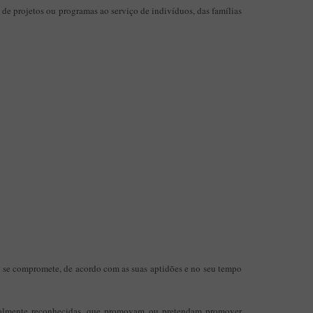
s de projetos ou programas ao serviço de indivíduos, das famílias
el se compromete, de acordo com as suas aptidões e no seu tempo
ocialmente reconhecidas, que promovam ou pretendam promover