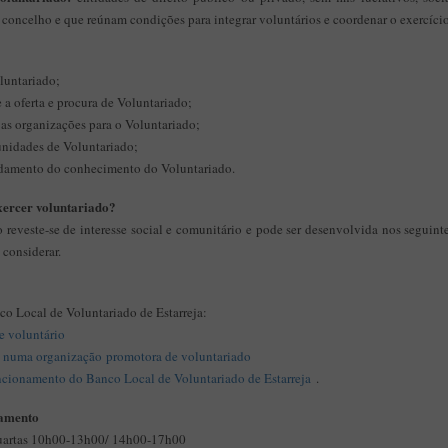
 concelho e que reúnam condições para integrar voluntários e coordenar o exercício
luntariado;
 a oferta e procura de Voluntariado;
e as organizações para o Voluntariado;
unidades de Voluntariado;
ndamento do conhecimento do Voluntariado.
xercer voluntariado?
 reveste-se de interesse social e comunitário e pode ser desenvolvida nos seguinte
 considerar.
co Local de Voluntariado de Estarreja:
e voluntário
e numa organização promotora de voluntariado
cionamento do Banco Local de Voluntariado de Estarreja
.
namento
uartas 10h00-13h00/ 14h00-17h00