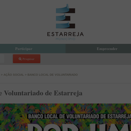
Participar
Empreender
Pesquisar
reja Compartilha
Eco Parque Empresarial de Estarr
 Orçamento Participativo Municipal
PDM
>
AÇÃO SOCIAL
>
BANCO LOCAL DE VOLUNTARIADO
com a Presidente
Incubadora de Empresas
 Local de Voluntariado
e Voluntariado de Estarreja
atório de Aprendizagem Criativa
cipação Pública
 de Denúncias