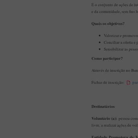
É o conjunto de ações de int
e da comunidade, sem fins l
Quais os objetivos?
Valorizar e promove
Conciliar a oferta e
Sensibilizar as pesso
Como participar?
Através de inscrição no Ban
Fichas de inscrição:
par
Destinatários
Voluntário (a):
pessoa com i
livre, a realizar ações de 
Entidade Promotora de V