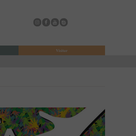
Visitar
eja
O Municipio de Estarreja
Bioria
Biblioteca Municipal
Casa Museu Egas Moniz
Cine-Teatro de Estarreja
Casa-Museu Solheiro Madureira
Eventos
Onde Comer
Onde dormir
ESTAU - Arte Urbana