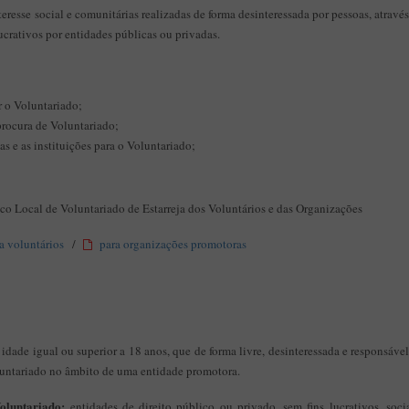
eresse social e comunitárias realizadas de forma desinteressada por pessoas, atravé
ucrativos por entidades públicas ou privadas.
r o Voluntariado;
 procura de Voluntariado;
as e as instituições para o Voluntariado;
co Local de Voluntariado de Estarreja dos Voluntários e das Organizações
a voluntários
/
para organizações promotoras
dade igual ou superior a 18 anos, que de forma livre, desinteressada e responsáv
voluntariado no âmbito de uma entidade promotora.
oluntariado:
entidades de direito público ou privado, sem fins lucrativos, s