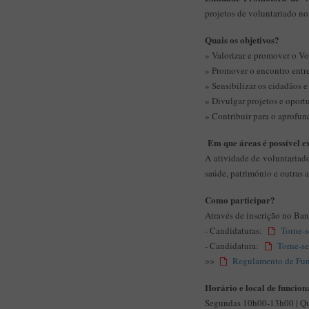
projetos de voluntariado no
Quais os objetivos?
» Valorizar e promover o Vo
» Promover o encontro entre
» Sensibilizar os cidadãos 
» Divulgar projetos e oport
» Contribuir para o aprofu
Em que áreas é possível e
A atividade de voluntariado
saúde, património e outras a
Como participar?
Através de inscrição no Ban
- Candidaturas:
Torne-s
- Candidatura:
Torne-s
>>
Regulamento de Fun
Horário e local de funcio
Segundas 10h00-13h00 | Q