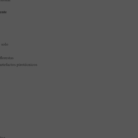
iente
l
 solo
florestas
artefactos pirotécnicos
tiva