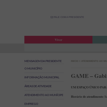
FALE COM A PRESIDENTE
Viver
Atas da Assembleia Municipal
Estar
Atas das Reuniões de Câmara
OPM –
MENSAGEM DA PRESIDENTE
INICIO
>
ATENDIMENTO AO MU
Boletim Municipal
Fale 
Agenda Municipal
Banco
O MUNICÍPIO
GAME – Gabine
Biblioteca Municipal
Labor
INFORMAÇÃO MUNICIPAL
Cine Teatro de Estarreja
Parti
ÁREAS DE ATIVIDADE
Oferta Desportiva Municipal
Canal
UM ESPAÇO ÚNICO PARA
Impostos Municipais
ATENDIMENTO AO MUNÍCIPE
Horário de atendimento
S
Grandes Opções do Plano e Orçamento
EMPREGO
Emprego na Autarquia