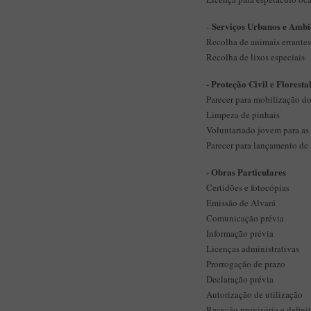
Serviços Urbanos e Amb
-
Recolha de animais errantes
Recolha de lixos especiais
- Proteção Civil e Floresta
Parecer para mobilização do
Limpeza de pinhais
Voluntariado jovem para as 
Parecer para lançamento de 
- Obras Particulares
Certidões e fotocópias
Emissão de Alvará
Comunicação prévia
Informação prévia
Licenças administrativas
Prorrogação de prazo
Declaração prévia
Autorização de utilização
Receção provisória e defini