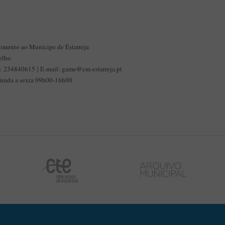
mento ao Munícipe de Estarreja
elho
ax: 234840615 | E-mail: game@cm-estarreja.pt
gunda a sexta 09h00-16h00