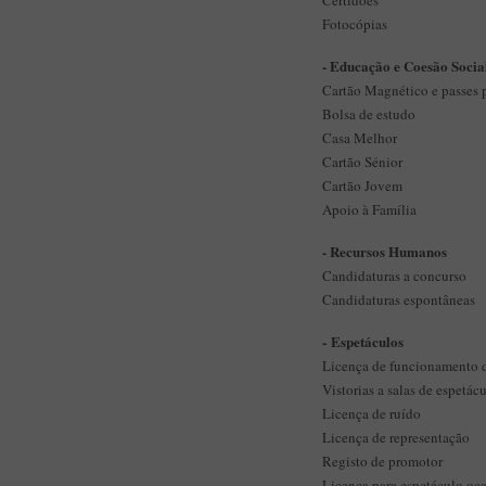
Certidões
Fotocópias
- Educação e Coesão Socia
Cartão Magnético e passes p
Bolsa de estudo
Casa Melhor
Cartão Sénior
Cartão Jovem
Apoio à Família
- Recursos Humanos
Candidaturas a concurso
Candidaturas espontâneas
-
Espetáculos
Licença de funcionamento de
Vistorias a salas de espetác
Licença de ruído
Licença de representação
Registo de promotor
Licença para espetáculo oc