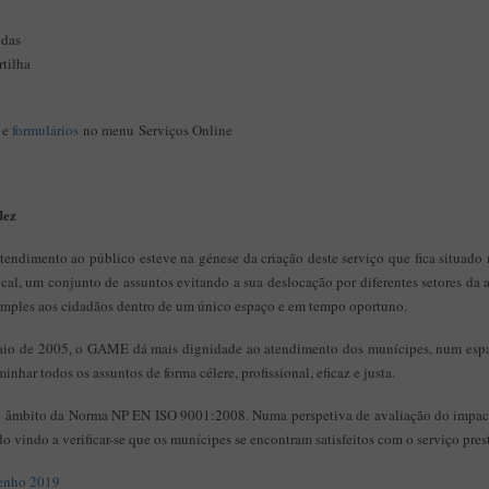
ndas
rtilha
e
formulários
no menu Serviços Online
dez
atendimento ao público esteve na génese da criação deste serviço que fica situad
ocal, um conjunto de assuntos evitando a sua deslocação por diferentes setores 
simples aos cidadãos dentro de um único espaço e em tempo oportuno.
aio de 2005, o GAME dá mais dignidade ao atendimento dos munícipes, num espaç
inhar todos os assuntos de forma célere, profissional, eficaz e justa.
 âmbito da Norma NP EN ISO 9001:2008. Numa perspetiva de avaliação do impacto 
do vindo a verificar-se que os munícipes se encontram satisfeitos com o serviço pres
penho 2019