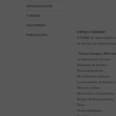
Regulamentos
SERVIÇOS ONLINE
SOS Viver+
TURISMO
MULTIMÉDIA
ESPAÇO CIDADÃO
PUBLICAÇÕES
O GAME foi apetrechado com
de serviços da administraçã
- Taxas, Licenças, Mercad
Acampamentos diversos
Máquinas de diversão
Provas desportivas
Divertimentos públicos
Licenciamento de fogueiras
Mercado e feiras
Motociclos e ciclomotores
Horário de funcionamento
Táxis
Venda ambulante