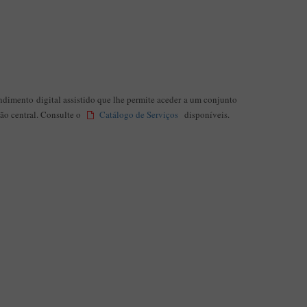
Aplicação Sentir Estarreja
Museu Fábrica da História – Arroz
imento digital assistido que lhe permite aceder a um conjunto
ção central. Consulte o
Catálogo de Serviços
disponíveis.