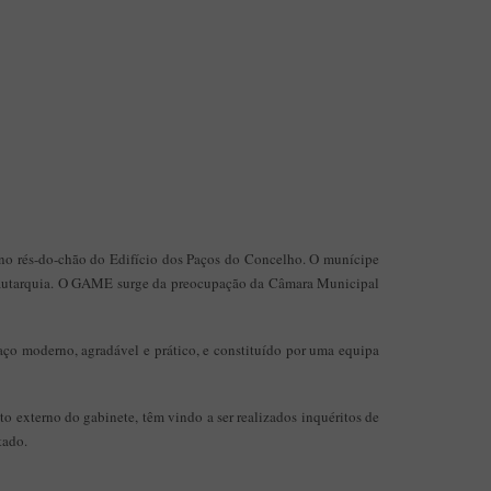
o no rés-do-chão do Edifício dos Paços do Concelho. O munícipe
da autarquia. O GAME surge da preocupação da Câmara Municipal
o moderno, agradável e prático, e constituído por uma equipa
externo do gabinete, têm vindo a ser realizados inquéritos de
tado.