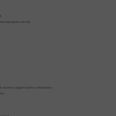
l
ara transporte escolar
 recintos improvisados e itinerantes
ulos
asional