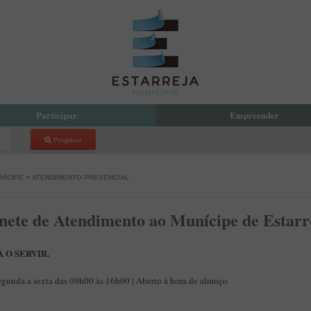
Participar
Empreender
Pesquisar
reja Compartilha
Eco Parque Empresarial de Estarr
 Orçamento Participativo Municipal
PDM
NÍCIPE
>
ATENDIMENTO PRESENCIAL
com a Presidente
Incubadora de Empresas
 Local de Voluntariado
te de Atendimento ao Munícipe de Estarr
atório de Aprendizagem Criativa
cipação Pública
 de Denúncias
 O SERVIR.
egunda a sexta das 09h00 às 16h00 | Aberto à hora de almoço