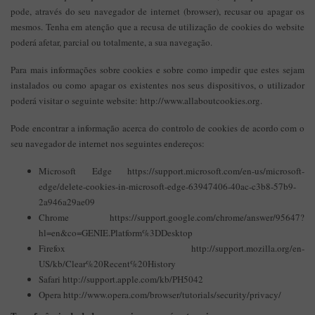
pode, através do seu navegador de internet (browser), recusar ou apagar os
mesmos. Tenha em atenção que a recusa de utilização de cookies do website
poderá afetar, parcial ou totalmente, a sua navegação.
Para mais informações sobre cookies e sobre como impedir que estes sejam
instalados ou como apagar os existentes nos seus dispositivos, o utilizador
poderá visitar o seguinte website: http://www.allaboutcookies.org.
Pode encontrar a informação acerca do controlo de cookies de acordo com o
seu navegador de internet nos seguintes endereços:
Microsoft Edge https://support.microsoft.com/en-us/microsoft-
edge/delete-cookies-in-microsoft-edge-63947406-40ac-c3b8-57b9-
2a946a29ae09
Chrome https://support.google.com/chrome/answer/95647?
hl=en&co=GENIE.Platform%3DDesktop
Firefox http://support.mozilla.org/en-
US/kb/Clear%20Recent%20History
Safari http://support.apple.com/kb/PH5042
Opera http://www.opera.com/browser/tutorials/security/privacy/