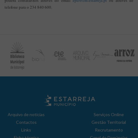
poderá contatar-nos através do email
epd@cm-estarreja.pt
ou através de
telefone para o 234 840 600.
Arquivo de notícias
Serviços Online
Contactos
Gestão Territorial
Links
Recrutamento
Ficha técnica
Canal de Denúncias