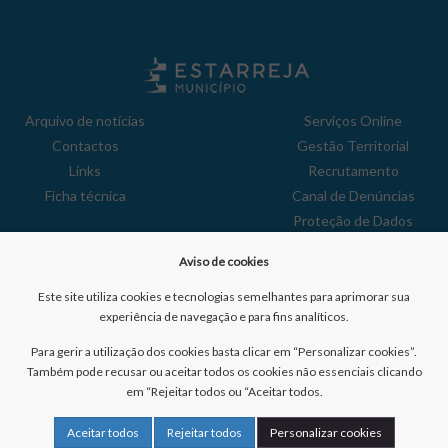
Arquivo de notícias
Serviços Online
Contactos
Gestão Territorial
Links
Recrutamento
Ficha técnica
Canal de Denúncias
Proteção de Dados
Política de Privacidade
Aviso de cookies
Aviso de Cookies
Reclamações
Este site utiliza cookies e tecnologias semelhantes para aprimorar sua
experiência de navegação e para fins analíticos.
Para gerir a utilização dos cookies basta clicar em “Personalizar cookies”.
Também pode recusar ou aceitar todos os cookies não essenciais clicando
em “Rejeitar todos ou “Aceitar todos.
Nº de visitantes:
41053825
Aceitar todos
Rejeitar todos
Personalizar cookies