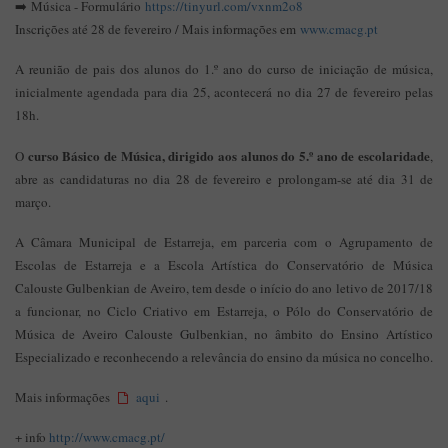
➡️ Música - Formulário
https://tinyurl.com/vxnm2o8
Inscrições até 28 de fevereiro / Mais informações em
www.cmacg.pt
A reunião de pais dos alunos do 1.º ano do curso de iniciação de música,
inicialmente agendada para dia 25, acontecerá no dia 27 de fevereiro pelas
18h.
curso Básico de Música, dirigido aos alunos do 5.º ano de escolaridade
O
,
abre as candidaturas no dia 28 de fevereiro e prolongam-se até dia 31 de
março.
A Câmara Municipal de Estarreja, em parceria com o Agrupamento de
Escolas de Estarreja e a Escola Artística do Conservatório de Música
Calouste Gulbenkian de Aveiro, tem desde o início do ano letivo de 2017/18
a funcionar, no Ciclo Criativo em Estarreja, o Pólo do Conservatório de
Música de Aveiro Calouste Gulbenkian, no âmbito do Ensino Artístico
Especializado e reconhecendo a relevância do ensino da música no concelho.
Mais informações
aqui
.
+ info
http://www.cmacg.pt/