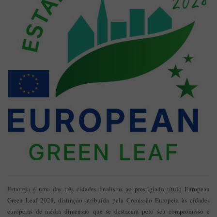
Estarreja é uma das três cidades finalistas ao prestigiado título European
Green Leaf 2028, distinção atribuída pela Comissão Europeia às cidades
europeias de média dimensão que se destacam pelo seu compromisso e