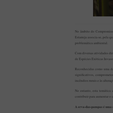
No âmbito do Compromisso 
Estarreja associa-se, pela q
problemática ambiental.
Com diversas atividades diri
de Espécies Exóticas Invasor
Reconhecidas como uma das 
significativos, compromete
incêndios rurais e às altera
No entanto, esta temática 
contribuir para aumentar o 
A erva-das-pampas é uma d