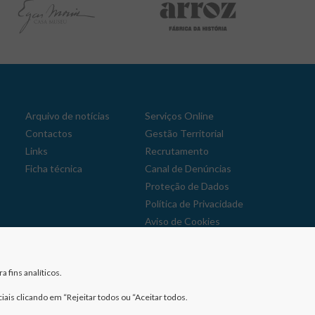
Arquivo de notícias
Serviços Online
Contactos
Gestão Territorial
Links
Recrutamento
Ficha técnica
Canal de Denúncias
Proteção de Dados
Política de Privacidade
Aviso de Cookies
Reclamações
 fins analíticos.
iais clicando em “Rejeitar todos ou “Aceitar todos.