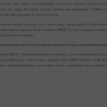
destaca-se, entre outras, a Erva-das-Pampas (
Cortaderia selloana
), uma das espéc
sentes nos sapais. Esta planta consegue produzir aproximadamente 100.000 s
dando-lhe uma capacidade de dispersão elevada.
spécies exóticas invasoras são a quinta maior ameaça global à biodiversid
iodiversidade e Serviços dos Ecossistemas (IPBES). E a nível económico estima 
423 mil milhões de dólares.
apel relevante não só na prevenção das invasões biológicas, mas também na miti
a pela SPECO – Sociedade Portuguesa de Ecologia, através da Rede InvECO, pel
vasiones Biológicas e pelos projetos europeus LIFE COOP Cortaderia e LIFE 
anha, incluindo municípios, universidades, escolas, organizações não-governamenta