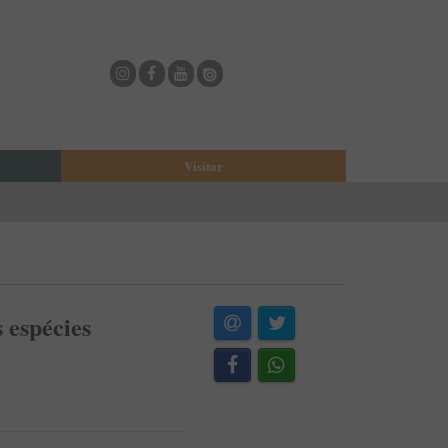
Visitar
eja
O Municipio de Estarreja
Bioria
Biblioteca Municipal
Casa Museu Egas Moniz
Cine-Teatro de Estarreja
 espécies
Casa-Museu Solheiro Madureira
Eventos
Onde Comer
Onde dormir
ESTAU - Arte Urbana