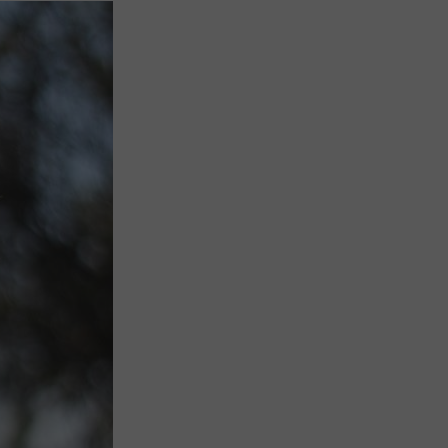
Aplicação Sentir Estarreja
Museu Fábrica da História – Arroz