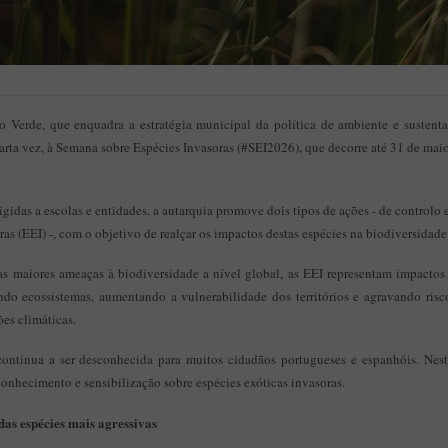
Verde, que enquadra a estratégia municipal da política de ambiente e sustent
uarta vez, à Semana sobre Espécies Invasoras (#SEI2026), que decorre até 31 de maio
gidas a escolas e entidades, a autarquia promove dois tipos de ações - de controlo 
as (EEI) -, com o objetivo de realçar os impactos destas espécies na biodiversidade
maiores ameaças à biodiversidade a nível global, as EEI representam impactos 
ndo ecossistemas, aumentando a vulnerabilidade dos territórios e agravando ris
ções climáticas.
continua a ser desconhecida para muitos cidadãos portugueses e espanhóis. Nes
conhecimento e sensibilização sobre espécies exóticas invasoras.
as espécies mais agressivas