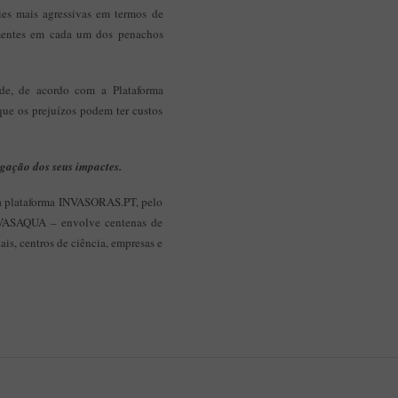
ies mais agressivas em termos de
ementes em cada um dos penachos
ade, de acordo com a Plataforma
que os prejuízos podem ter custos
gação dos seus impactes.
a plataforma INVASORAS.PT, pelo
INVASAQUA – envolve centenas de
is, centros de ciência, empresas e