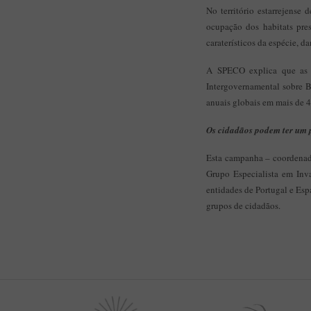
No território estarrejense 
ocupação dos habitats pre
caraterísticos da espécie, 
A SPECO explica que as e
Intergovernamental sobre B
anuais globais em mais de 
Os cidadãos podem ter um p
Esta campanha – coordenad
Grupo Especialista em In
entidades de Portugal e Esp
grupos de cidadãos.