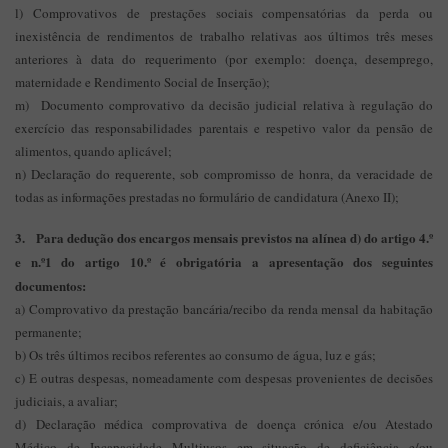
l) Comprovativos de prestações sociais compensatórias da perda ou
inexistência de rendimentos de trabalho relativas aos últimos três meses
anteriores à data do requerimento (por exemplo: doença, desemprego,
maternidade e Rendimento Social de Inserção);
m) Documento comprovativo da decisão judicial relativa à regulação do
exercício das responsabilidades parentais e respetivo valor da pensão de
alimentos, quando aplicável;
n) Declaração do requerente, sob compromisso de honra, da veracidade de
todas as informações prestadas no formulário de candidatura (Anexo II);
3. Para dedução dos encargos mensais previstos na alínea d) do artigo 4.º
e n.º1 do artigo 10.º é obrigatória a apresentação dos seguintes
documentos:
a) Comprovativo da prestação bancária/recibo da renda mensal da habitação
permanente;
b) Os três últimos recibos referentes ao consumo de água, luz e gás;
c) E outras despesas, nomeadamente com despesas provenientes de decisões
judiciais, a avaliar;
d) Declaração médica comprovativa de doença crónica e/ou Atestado
Médico de Incapacidade Multiusos em situação de deficiência e/ou