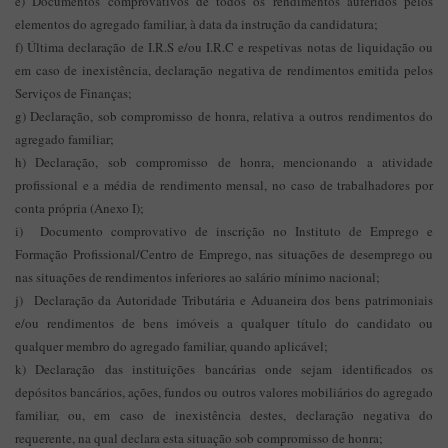
e) Documentos comprovativos de todos os rendimentos auferidos pelos
elementos do agregado familiar, à data da instrução da candidatura;
f) Última declaração de I.R.S e/ou I.R.C e respetivas notas de liquidação ou
em caso de inexistência, declaração negativa de rendimentos emitida pelos
Serviços de Finanças;
g) Declaração, sob compromisso de honra, relativa a outros rendimentos do
agregado familiar;
h) Declaração, sob compromisso de honra, mencionando a atividade
profissional e a média de rendimento mensal, no caso de trabalhadores por
conta própria (Anexo I);
i) Documento comprovativo de inscrição no Instituto de Emprego e
Formação Profissional/Centro de Emprego, nas situações de desemprego ou
nas situações de rendimentos inferiores ao salário mínimo nacional;
j) Declaração da Autoridade Tributária e Aduaneira dos bens patrimoniais
e/ou rendimentos de bens imóveis a qualquer título do candidato ou
qualquer membro do agregado familiar, quando aplicável;
k) Declaração das instituições bancárias onde sejam identificados os
depósitos bancários, ações, fundos ou outros valores mobiliários do agregado
familiar, ou, em caso de inexistência destes, declaração negativa do
requerente, na qual declara esta situação sob compromisso de honra;