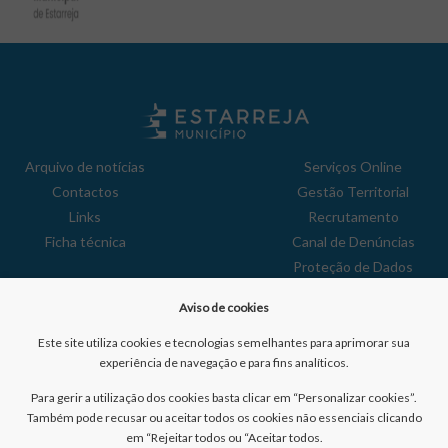
Arquivo de notícias
Serviços Online
Contactos
Gestão Territorial
Links
Recrutamento
Ficha técnica
Canal de Denúncias
Proteção de Dados
Política de Privacidade
Aviso de cookies
Aviso de Cookies
Reclamações
Este site utiliza cookies e tecnologias semelhantes para aprimorar sua
experiência de navegação e para fins analíticos.
Para gerir a utilização dos cookies basta clicar em “Personalizar cookies”.
Também pode recusar ou aceitar todos os cookies não essenciais clicando
em “Rejeitar todos ou “Aceitar todos.