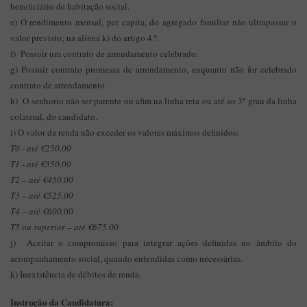
beneficiário de habitação social.
e) O rendimento mensal, per capita, do agregado familiar não ultrapassar o
valor previsto; na alínea k) do artigo 4.º.
f) Possuir um contrato de arrendamento celebrado.
g) Possuir contrato promessa de arrendamento, enquanto não for celebrado
contrato de arrendamento.
h) O senhorio não ser parente ou afim na linha reta ou até ao 3º grau da linha
colateral, do candidato.
i) O valor da renda não exceder os valores máximos definidos:
T0 - até €250.00
T1 - até €350.00
T2 – até €450.00
T3 – até €525.00
T4 – até €600.
00
T5 ou superior – até €675.00
j) Aceitar o compromisso para integrar ações definidas no âmbito do
acompanhamento social, quando entendidas como necessárias.
k) Inexistência de débitos de renda.
Instrução da Candidatura: