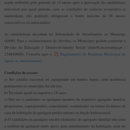
sendo atribuído pelo período de 12 meses após a aprovação da candidatura,
renovável por igual período, caso as condições de carência económica se
mantenham, não podendo ultrapassar o limite máximo de 36 meses,
consecutivos ou intercalados.
As candidaturas decorrem na Subunidade de Atendimento ao Munícipe
(SAM). Para o esclarecimento de dúvidas, os Munícipes podem contactar a
Divisão de Educação e Desenvolvimento Social (deds@cm-estarreja.pt /
234840600). Consulte aqui o
Regulamento do Programa Municipal de
Apoio ao Arrendamento
.
Condições de acesso:
a) Ser cidadão nacional ou equiparado em termos legais, com residência
permanente no município há um ano.
b) Ter idade igual ou superior a 18 anos.
c) Não ser o candidato ou qualquer membro do respetivo agregado familiar,
proprietário, coproprietário, comodatário, usufrutuário ou titular do direito de
casa de habitação de qualquer prédio urbano ou fração habitacional.
d) O candidato ou qualquer um dos elementos do agregado familiar não estar
a usufruir de qualquer outro apoio para arrendamento da habitação, nem ser