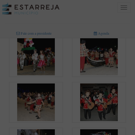
Toggle
navigat
INICIO
>
MULTIMÉDIA
>
FOTOGRAFIAS
Fale com a presidente
Agenda